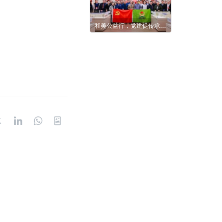
和美公益行，党建促传承 | 于体育荣光中赓续强国使命——奥文会党支部走进国家体育总局训练局荣誉馆