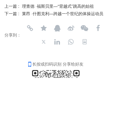
上一篇 :
理查德 ·福斯贝里—“背越式”跳高的始祖
下一篇 :
莱昂 ·什图克利—跨越一个世纪的体操运动员
分享到：
长按或扫码识别 分享给好友