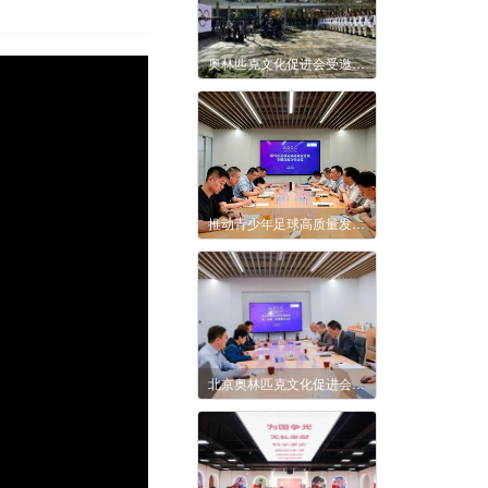
奥林匹克文化促进会受邀参加2026年米兰-科尔蒂纳冬奥会圣火采集仪式——见证奥林匹克精神的传承与创新
推动青少年足球高质量发展，两当县战略合作签约仪式在京举行
北京奥林匹克文化促进会第三届理事会第二次会议顺利召开，多项国际体育文化项目获审议通过