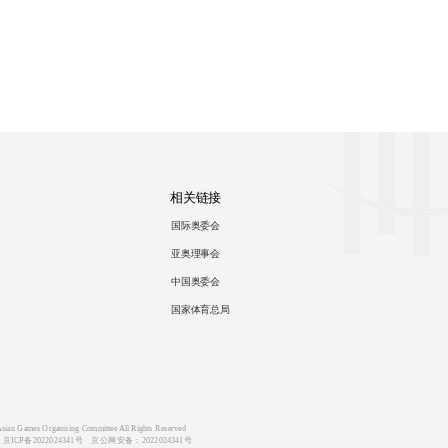
相关链接
国际奥委会
亚奥理事会
中国奥委会
国家体育总局
ian Games Organising Committee All Rights Reserved   
：
京ICP备20220243
41号    京公网安备：2022024341号