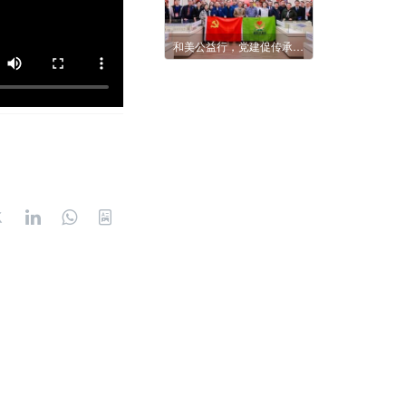
和美公益行，党建促传承 | 于体育荣光中赓续强国使命——奥文会党支部走进国家体育总局训练局荣誉馆