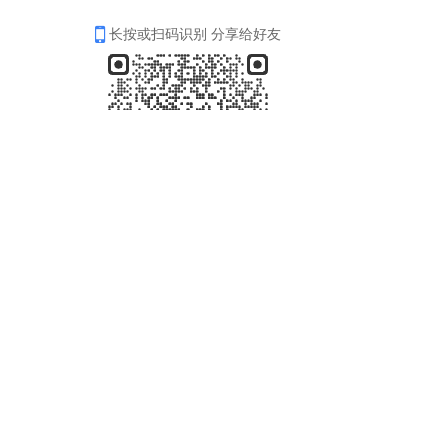
长按或扫码识别 分享给好友
中国•北京奥林匹克文化促进会
北京市东城区体育馆路甲2号215办公区
电话：010-68710588
邮编：100061